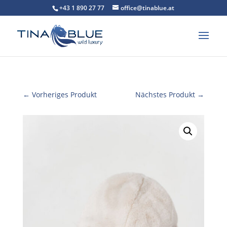
+43 1 890 27 77
office@tinablue.at
← Vorheriges Produkt
Nächstes Produkt →