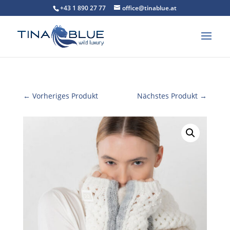
+43 1 890 27 77
office@tinablue.at
← Vorheriges Produkt
Nächstes Produkt →