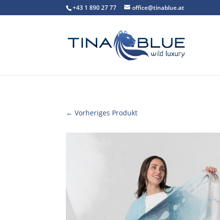
+43 1 890 27 77
office@tinablue.at
← Vorheriges Produkt