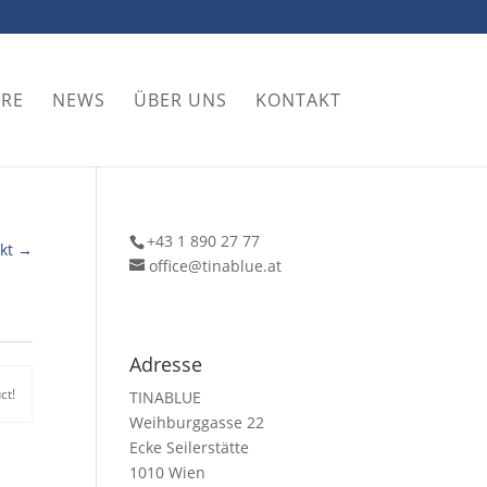
ORE
NEWS
ÜBER UNS
KONTAKT
+43 1 890 27 77
kt →
office@tinablue.at
Adresse
ct!
TINABLUE
Weihburggasse 22
Ecke Seilerstätte
1010 Wien