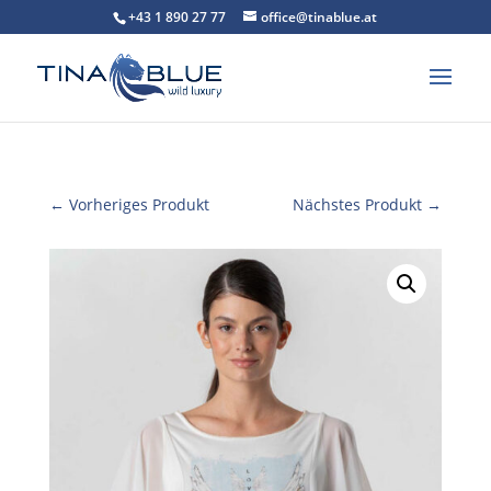
+43 1 890 27 77
office@tinablue.at
← Vorheriges Produkt
Nächstes Produkt →