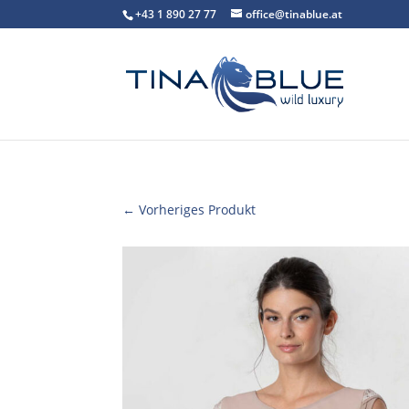
+43 1 890 27 77
office@tinablue.at
← Vorheriges Produkt