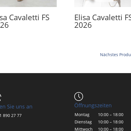
isa Cavaletti FS
Elisa Cavaletti F
26
2026
Nächstes Produ
Öffnungszeiten
en Sie uns an
Montag
10:00 – 18:00
1 890 27 77
Dienstag
10:00 – 18:00
Mittwoch
10:00 – 18:00