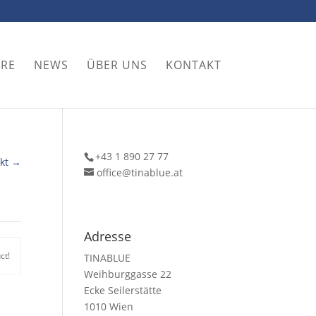
ORE
NEWS
ÜBER UNS
KONTAKT
+43 1 890 27 77
kt →
office@tinablue.at
Adresse
ct!
TINABLUE
Weihburggasse 22
Ecke Seilerstätte
1010 Wien