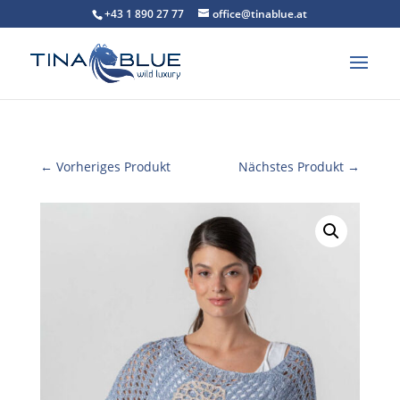
+43 1 890 27 77
office@tinablue.at
← Vorheriges Produkt
Nächstes Produkt →