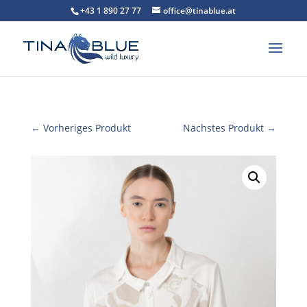
+43 1 890 27 77
office@tinablue.at
← Vorheriges Produkt
Nächstes Produkt →