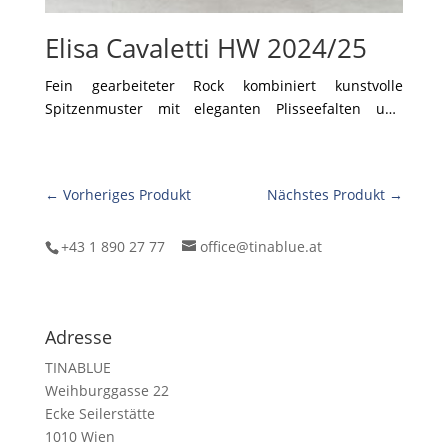
Elisa Cavaletti HW 2024/25
Fein gearbeiteter Rock kombiniert kunstvolle
Spitzenmuster mit eleganten Plisseefalten und
verleiht dem Outfit einen Hauch von Romantik. Der
asymmetrische Saum sorgt für Dynamik, während
die weiche Cremefarbe dem Look Leichtigkeit und
← Vorheriges Produkt
Nächstes Produkt →
Raffinesse verleiht. Abgerundet wird das Ensemble
durch robuste Schnürboots, die einen spannenden
Kontrast zur zarten Textur des Rocks bilden – perfekt
+43 1 890 27 77
office@tinablue.at
für einen femininen, aber dennoch markanten
Auftritt.
Adresse
TINABLUE
Weihburggasse 22
Ecke Seilerstätte
1010 Wien