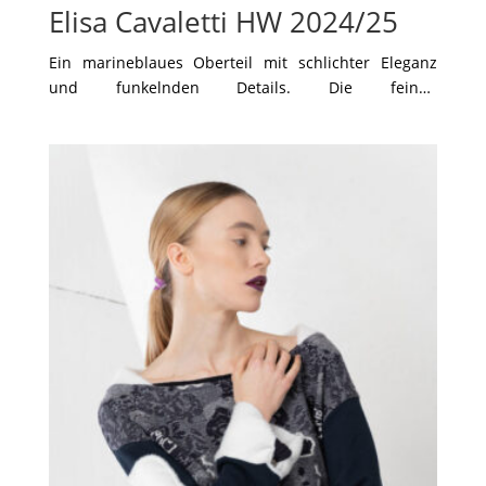
Elisa Cavaletti HW 2024/25
Ein marineblaues Oberteil mit schlichter Eleganz
und funkelnden Details. Die feinen
Strassapplikationen verleihen dem Design einen
dezenten Glamour, während die weißen Ziernähte
an den Ärmeln und entlang der Seiten für einen
modernen Kontrast sorgen. Der lockere Schnitt und
der elegante Rundhalsausschnitt machen dieses
Stück vielseitig kombinierbar, sei es mit weißen
Hosen für einen frischen Look oder mit dunklen
Tönen für ein edles Ensemble. Perfekt für
mühelosen Stil im Alltag oder bei besonderen
Anlässen.