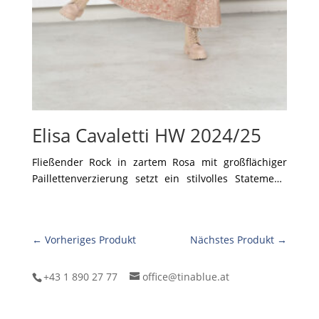
Elisa Cavaletti HW 2024/25
Fließender Rock in zartem Rosa mit großflächiger
Paillettenverzierung setzt ein stilvolles Statement.
Das weich fallende Oberteil mit dezenten
Glanzdetails ergänzt den Look perfekt und sorgt für
eine harmonische Silhouette. Mit robusten
← Vorheriges Produkt
Nächstes Produkt →
Schnürboots kombiniert, entsteht ein spannender
Mix aus Eleganz und Coolness – mit einem Hauch
von Glamour.
+43 1 890 27 77
office@tinablue.at