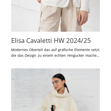
Elisa Cavaletti HW 2024/25
Modernes Oberteil das auf grafische Elemente setzt,
die das Design zu einem echten Hingucker machen.
Der kunstvolle Print in Schwarz-, Weiß- und
Goldtönen verleiht dem Look einen künstlerischen
Touch, während die asymmetrischen Details an den
Ärmeln das Gesamtbild abrunden. Der fließende
Schnitt sorgt für eine entspannte Silhouette, die
perfekt zu den lässigen Hosen passt. Ein modisches
Statement für alle, die Kunst und Mode gekonnt
miteinander verbinden möchten.