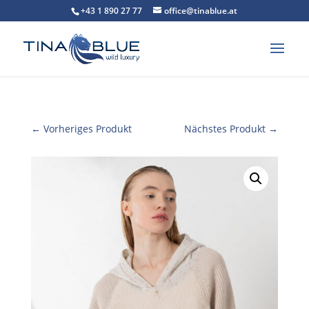
+43 1 890 27 77
office@tinablue.at
← Vorheriges Produkt
Nächstes Produkt →