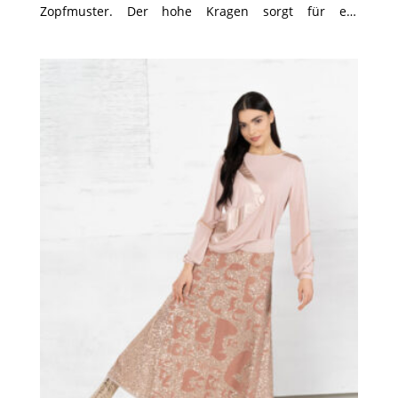
Zopfmuster. Der hohe Kragen sorgt für ein
gemütliches Tragegefühl und verleiht dem Look eine
weiche, feminine Note. Die schwarzen, figurbetonten
Hosen mit Lederakzenten schaffen einen stilvollen
Kontrast und betonen die Silhouette. Abgerundet
wird das Ensemble durch kniehohe, schwarze Stiefel,
die dem Look eine moderne und zugleich robuste
Note verleihen – ideal für modische Wintertage in
der Stadt.