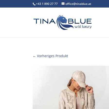
+43 1 890 27 77
office@tinablue.at
← Vorheriges Produkt