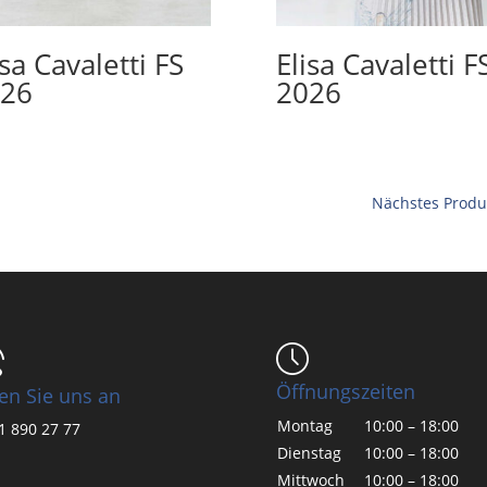
isa Cavaletti FS
Elisa Cavaletti F
26
2026
Nächstes Produ
Öffnungszeiten
en Sie uns an
Montag
10:00 – 18:00
1 890 27 77
Dienstag
10:00 – 18:00
Mittwoch
10:00 – 18:00