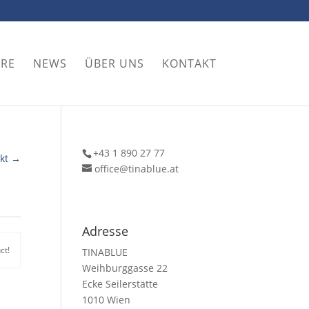
ORE
NEWS
ÜBER UNS
KONTAKT
+43 1 890 27 77
kt →
office@tinablue.at
Adresse
ct!
TINABLUE
Weihburggasse 22
Ecke Seilerstätte
1010 Wien