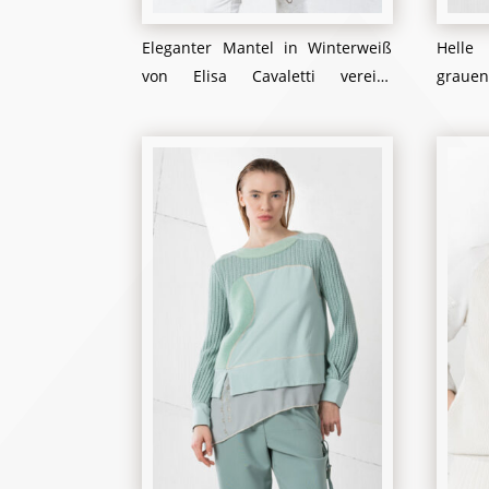
Eleganter Mantel in Winterweiß
Helle
von Elisa Cavaletti vereint
grauen
luxuriöse Wärme mit einem
modernen, femininen Design. Der
weiße, strukturierte Mantel
besticht durch seine weichen
Stoffe und goldenen Akzente, die
für einen Hauch von Glamour
sorgen. Ein kuscheliger Schal in
sanften Beigetönen rundet den
Look perfekt ab und bietet nicht
nur Stil, sondern auch höchsten
Komfort. Ideal für kühle Herbst-
und Wintertage, strahlt dieses
Ensemble zeitlose Eleganz aus.