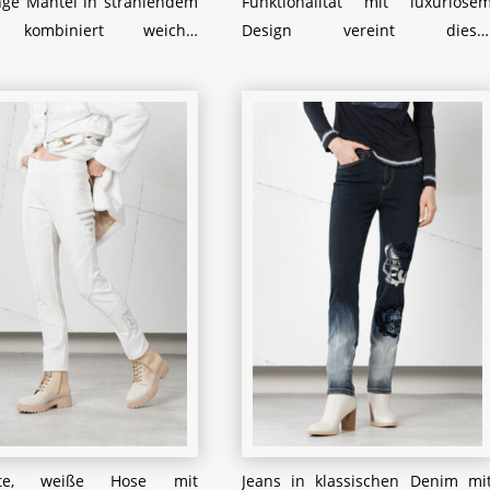
nge Mantel in strahlendem
Funktionalität mit luxuriöse
 kombiniert weiche,
Design vereint diese
eppte Texturen mit
Wintermantel. Die zart
ösen Kunstfell-Details und
cremefarbene Farbe wird durc
so für einen eleganten,
weiche Kunstfellbesätze an Sau
n Look. Die auffälligen
und Ärmeln akzentuiert, die fü
en Knöpfe und der Gürtel
zusätzlichen Komfort und Wärm
ihen dem Design eine
sorgen. Mit seinem figurbetonte
ierte Note. Abgerundet wird
Schnitt und den dezenten Details
ok durch die flauschige
wie dem silberne
, die nicht nur Wärme
Reißverschluss und de
t, sondern auch das Outfit
filigranen Nähten, ist diese
t ergänzt – ideal für kalte
Mantel perfekt für kalte Tage, a
tage in der Stadt oder in
denen Eleganz und Gemütlichkei
tur.
gleichermaßen gefragt sind. Ei
zeitloses Stück für jed
Wintergarderobe.
nte, weiße Hose mit
Jeans in klassischen Denim mi