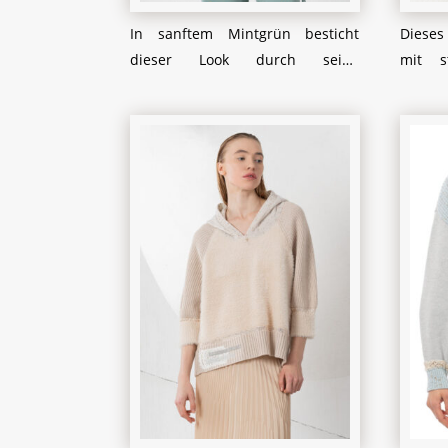
In sanftem Mintgrün besticht
Dieses 
dieser Look durch seine
mit st
raffinierte Kombination von
und kü
Strick- und glatten
Zopfst
Stoffelementen. Der Pullover
auffä
spielt gekonnt mit
glatte
unterschiedlichen Texturen und
verle
Schnitten, was ihm einen
mode
modernen und dennoch
gemü
gemütlichen Charakter verleiht.
asymm
Dezente Ziernähte und ein
Kragen
asymmetrischer Saum
Akzen
unterstreichen die kreative Note
indivi
des Designs. Zusammen mit einer
Perfe
locker geschnittenen Hose
schlic
entsteht ein harmonischer Look,
einen 