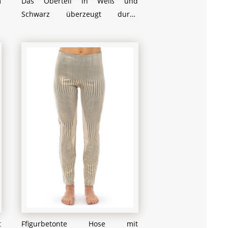
m
Das Oberteil in Weiß und
r
Schwarz überzeugt durch
e
asymmetrische Schnitte und
h
auffällige Logos, während die
m
Spitzen-Details an den Ärmeln
r
einen Hauch von Femininität
e
hinzufügen. Die schwarze Hose
n
mit strukturierten Einsätzen
,
betont die Figur und verleiht dem
n
Outfit einen dynamischen Touch.
n
In Kombination mit robusten
r
Schnürstiefeln entsteht ein Look,
n
der stark, modisch und
t
selbstbewusst wirkt.
n
e
t
Ffigurbetonte Hose mit