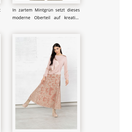
t
In zartem Mintgrün setzt dieses
n
moderne Oberteil auf kreative
e
Schnitte und asymmetrische
n
Details. Die fließenden,
t
drapierten Ärmel und das
e
dezente Spiel mit
n
unterschiedlichen Texturen
n
verleihen dem Look einen
r
künstlerischen Touch. Ein
e
interessanter Mix aus grafischen
n
Mustern und einem zarten,
r
strickähnlichen Saum sorgt für
f
Tiefe und Raffinesse. Ideal, um
u
einen individuellen Stil zu
n
unterstreichen – besonders in
n
Kombination mit strukturierten