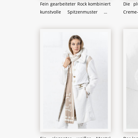
Fein gearbeiteter Rock kombiniert
Die pl
kunstvolle Spitzenmuster mit
Creme-
eleganten Plisseefalten und
durch 
verleiht dem Outfit einen Hauch
asymme
von Romantik. Der asymmetrische
eine s
Saum sorgt für Dynamik, während
der fei
die weiche Cremefarbe dem Look
seine 
Leichtigkeit und Raffinesse
die 
verleiht. Abgerundet wird das
Schnür
Ensemble durch robuste
trendb
Schnürboots, die einen
Eine c
spannenden Kontrast zur zarten
golden
Textur des Rocks bilden – perfekt
harmon
für einen femininen, aber
gewiss
dennoch markanten Auftritt.