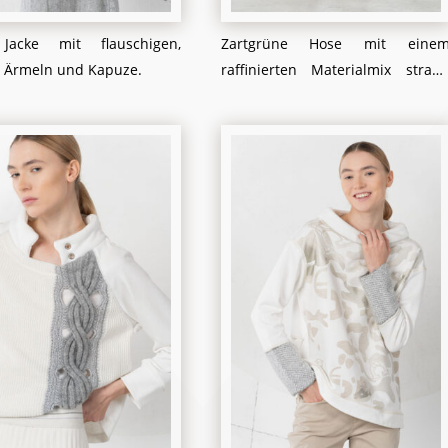
 Jacke mit flauschigen,
Zartgrüne Hose mit eine
 Ärmeln und Kapuze.
raffinierten Materialmix strahl
sportive Eleganz aus und sorg
für einen modernen, schlanke
Look. Die dezenten Einsätze un
der angenehme Stretch betone
die Figur, während klein
Stickdetails am Hosenbein fü
einen kreativen Twist sorgen
Kombiniert mit trendige
Stiefeletten in Creme und Beig
entsteht ein frischer
stilbewusster Herbst-Look, de
sich perfekt für den Alltag un
besondere Anlässe eignet.