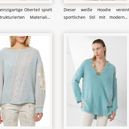
einzigartige Oberteil spielt
Dieser weiße Hoodie verein
rukturierten Materialien
sportlichen Stil mit moderne
hnen Details. Der grobe
Akzenten. Das dezent
rick in Grau bildet einen
Camouflage-Muster in sanfte
lligen Kontrast zu der
Beige- und Grautönen verleih
n, cremefarbenen Basis und
dem Modell eine interessant
iht dem Modell einen
Textur, während die gestrickte
rnen und zugleich
Ärmelabschlüsse für eine
tlichen Look. Die
stilvollen Kontrast sorgen. De
etrische Knopfleiste am
lockere Schnitt und di
 setzt einen stilvollen
kuschelige Kapuze mache
t und unterstreicht die
dieses Stück perfekt fü
duelle Note dieses Designs.
entspannte Tage, ohne au
kt in Kombination mit
modische Raffinesse z
hten Röcken oder Hosen für
verzichten. Ideal in Kombinatio
eleganten, aber dennoch
mit schlichten Hosen für eine