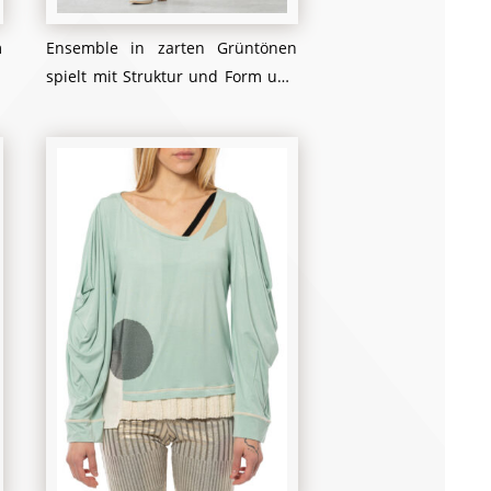
m
Ensemble in zarten Grüntönen
t
spielt mit Struktur und Form und
t
bietet eine perfekte Balance
n
zwischen Lässigkeit und Eleganz.
d
Der Pullover mit seinem Mix aus
n
Strick- und glatten Flächen setzt
e
dezente Akzente, während die
r
locker geschnittene Hose eine
.
entspannte Silhouette schafft.
n
Abgerundet wird der Look durch
e
stilvolle Stiefeletten und eine
,
ausgefallene Handtasche – ideal
r
für einen mühelosen, aber
d
dennoch raffinierten Auftritt.