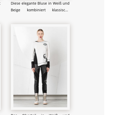
t
Diese elegante Bluse in Weiß und
.
Beige kombiniert klassische
t
Schnittführung mit einem
n
dezenten Camouflage-Muster,
n
das dem Look eine moderne Note
n
verleiht. Die weiten Ärmel mit
m
feinen Details an den
r
Manschetten und der leichte
e
Stoff sorgen für einen fließenden
n
Fall, der die Silhouette
d
schmeichelhaft umspielt. Perfekt
n
zu kombinieren mit schlichten
e
Hosen oder Röcken, um einen
n
stilvollen und zeitlosen Look zu
h
kreieren – ideal für den Alltag
oder formellere Anlässe.