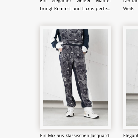
Ein eleganter weißer Mantel
Der la
bringt Komfort und Luxus perfekt
Weiß
in Einklang. Das gesteppte
gest
Obermaterial kombiniert mit
luxuri
weichem Plüsch sorgt für wohlige
sorgt 
Wärme, während die goldenen
warme
Knöpfe einen Hauch von
golden
Raffinesse hinzufügen. Der
verle
beigefarbene Schal mit großen,
raffin
kontrastierenden Mustern rundet
der Lo
das Outfit harmonisch ab und
Mütze
bietet zusätzlichen Schutz vor der
spende
Kälte. Ein stilvoller Look, der ideal
perfek
für winterliche Spaziergänge oder
Winter
elegante Stadtbesuche geeignet
der Na
ist.
Ein Mix aus klassischen Jacquard-
Elega