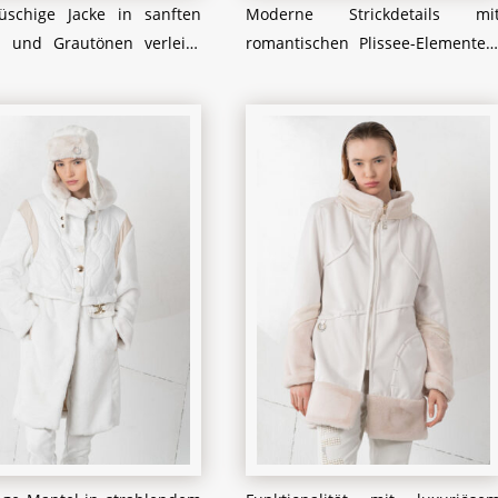
üschige Jacke in sanften
Moderne Strickdetails mi
 und Grautönen verleiht
romantischen Plissee-Elementen
das zarte Muster und den
Der cremefarbene Pullover mi
trischen Reißverschluss
markanten Zopfstrick-Akzente
tylische Note. Dazu passt
und einer asymmetrische
n plissierte Rock, der durch
Knopfleiste schafft eine
Eleganz besticht, während
aufregenden Kontrast zu
robusten Boots mit
fließenden, plissierten Rock, de
ung einen kontrastreichen,
mit zarter Spitze verziert ist. Di
ewussten Akzent setzen.
robusten Schnürstiefel setze
harmante Handtasche mit
einen modischen Akzent un
er Kette rundet das Outfit
verleihen dem feminine
isch ab und sorgt für das
Ensemble eine coole, lässig
e Etwas.
Note. Perfekt für eine
ausgefallenen und dennoc
eleganten Auftritt.