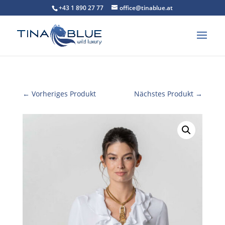
+43 1 890 27 77
office@tinablue.at
← Vorheriges Produkt
Nächstes Produkt →